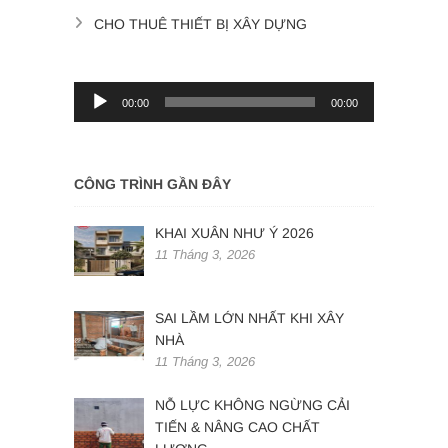
CHO THUÊ THIẾT BỊ XÂY DỰNG
Trình
00:00
00:00
phát
âm
thanh
CÔNG TRÌNH GẦN ĐÂY
KHAI XUÂN NHƯ Ý 2026
11 Tháng 3, 2026
SAI LẦM LỚN NHẤT KHI XÂY
NHÀ
11 Tháng 3, 2026
NỖ LỰC KHÔNG NGỪNG CẢI
TIẾN & NÂNG CAO CHẤT