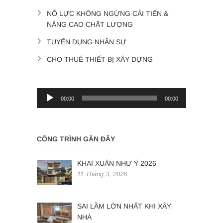
NỖ LỰC KHÔNG NGỪNG CẢI TIẾN &
NÂNG CAO CHẤT LƯỢNG
TUYỂN DỤNG NHÂN SỰ
CHO THUÊ THIẾT BỊ XÂY DỰNG
Trình
00:00
00:00
phát
âm
thanh
CÔNG TRÌNH GẦN ĐÂY
KHAI XUÂN NHƯ Ý 2026
11 Tháng 3, 2026
SAI LẦM LỚN NHẤT KHI XÂY
NHÀ