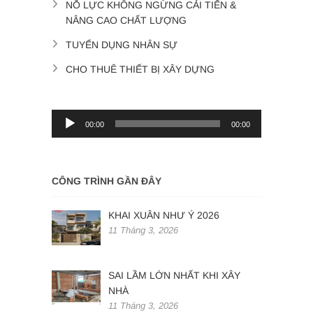
NỖ LỰC KHÔNG NGỪNG CẢI TIẾN &
NÂNG CAO CHẤT LƯỢNG
TUYỂN DỤNG NHÂN SỰ
CHO THUÊ THIẾT BỊ XÂY DỰNG
Trình
00:00
00:00
phát
âm
thanh
CÔNG TRÌNH GẦN ĐÂY
KHAI XUÂN NHƯ Ý 2026
11 Tháng 3, 2026
SAI LẦM LỚN NHẤT KHI XÂY
NHÀ
11 Tháng 3, 2026